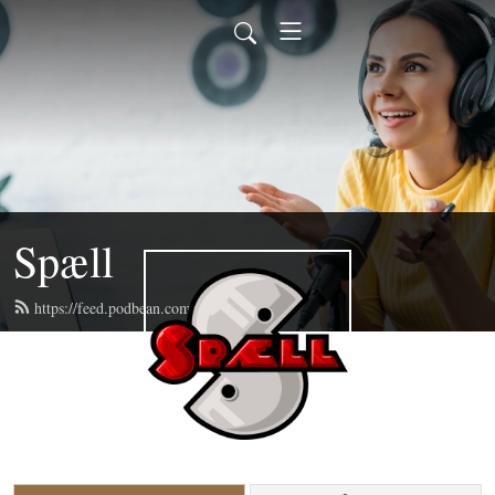
Spæll
https://feed.podbean.com/spaell/feed.xml