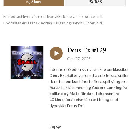
Share
RSS
En podcast hvor vi tar et dypdykk i både gamle og nye spill.

Podcasten er laget av Adrian Haugen og Håkon Puntervold.
Deus Ex #129
Oct 27, 2025
I denne episoden skal vi snakke om klassike
Deus Ex
. Spillet var en ut av de første spille
der ute som kombinerte flere spill sjangere.
Adrian
har fått med seg
Anders Lønning
fra
spill.no
og
Mats Rindahl Johansen
fra
LOLbua
, for å reise tilbake i tid og ta et
dypdykk i
Deus Ex
!
Enjoy!