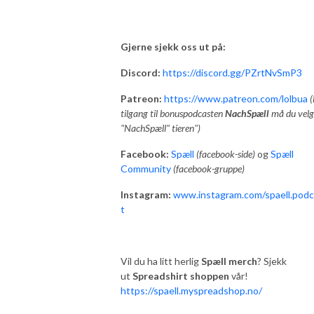
Gjerne sjekk oss ut på:
Discord:
https://discord.gg/PZrtNvSmP3
Patreon:
https://www.patreon.com/lolbua
(
tilgang til bonuspodcasten
NachSpæll
må du velg
"NachSpæll" tieren")
Facebook:
Spæll
(facebook-side)
og
Spæll
Community
(facebook-gruppe)
Instagram:
www.instagram.com/spaell.pod
t
Vil du ha litt herlig
Spæll merch
? Sjekk
ut
Spreadshirt shoppen
vår!
https://spaell.myspreadshop.no/